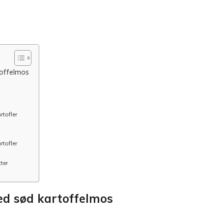
offelmos
tofler
tofler
ter
d sød kartoffelmos