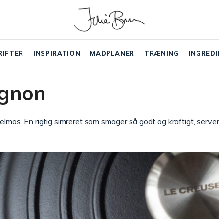
RIFTER
INSPIRATION
MADPLANER
TRÆNING
INGREDI
ignon
lmos. En rigtig simreret som smager så godt og kraftigt, server