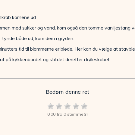
 skrab kornene ud
mmen med sukker og vand, kom også den tomme vaniljestang v
 tynde både ud, kom dem i gryden.
nutters tid til blommerne er bløde. Her kan du vælge at stavble
 af på køkkenbordet og stil det derefter i køleskabet.
Bedøm denne ret
0,00 fra 0 stemme(r)