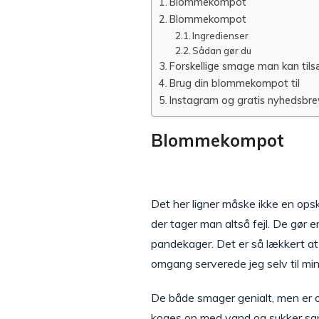
Blommekompot
Blommekompot
Ingredienser
Sådan gør du
Forskellige smage man kan tils
Brug din blommekompot til
Instagram og gratis nyhedsbre
Blommekompot
Det her ligner måske ikke en ops
der tager man altså fejl. De gør
pandekager. Det er så lækkert a
omgang serverede jeg selv til min
De både smager genialt, men er o
koges op med vand og sukker samt 