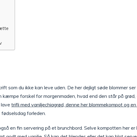
ætte
v
krift som du ikke kan leve uden. De her dejligt søde blommer se
 en kæmpe forskel for morgenmaden, hvad end den står på grød, c
t lave
trifli med vaniljechiagrød, denne her blommekompot og en
 fødselsdag forleden.
gså en fin servering på et brunchbord. Selve kompotten her er
godt med vanilje. Så kan det blendes eller det kan blot servere