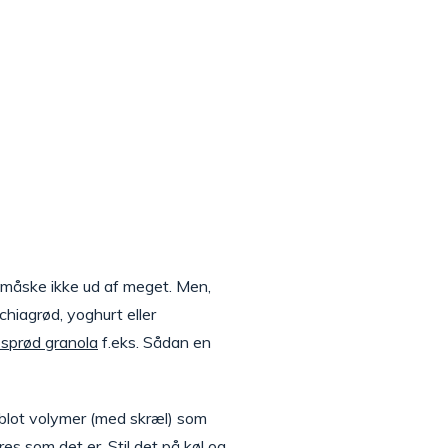
r måske ikke ud af meget. Men,
hiagrød, yoghurt eller
 sprød granola
f.eks. Sådan en
 blot volymer (med skræl) som
s som det er. Stil det på køl og