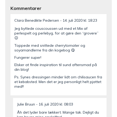
Kommentarer
Clara Benedikte Pedersen
14. juli 2020 kl. 18:23
Jeg byttede couscoussen ud med et Mix af
perlespelt og perlebyg, for at gøre den “grovere”
😉
Toppede med snittede cherrytomater og
soyamandlerne fra din kogebog 😋
Fungerer super!
Elsker at finde inspiration til sund aftensmad på
din blog!
Ps. Synes dressingen minder lidt om chilisaucen fra
et kebabsted. Men det er jeg personligt helt pjattet
med!!
Julie Bruun
16. juli 2020 kl. 08:03
Åh det lyder bare lækkert. Mange tak. Dejligt du