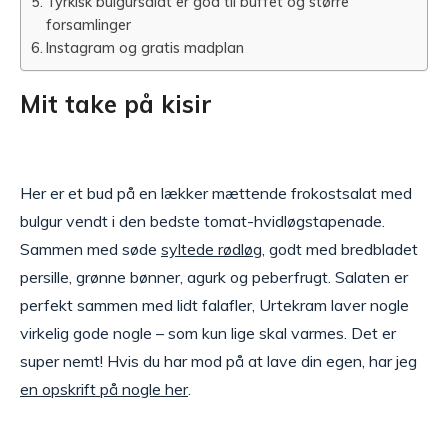
Tyrkisk bulgursalat er god til buffet og større
forsamlinger
Instagram og gratis madplan
Mit take på kisir
Her er et bud på en lækker mættende frokostsalat med
bulgur vendt i den bedste tomat-hvidløgstapenade.
Sammen med søde
syltede rødløg
, godt med bredbladet
persille, grønne bønner, agurk og peberfrugt. Salaten er
perfekt sammen med lidt falafler, Urtekram laver nogle
virkelig gode nogle – som kun lige skal varmes. Det er
super nemt! Hvis du har mod på at lave din egen, har jeg
en opskrift på nogle her
.