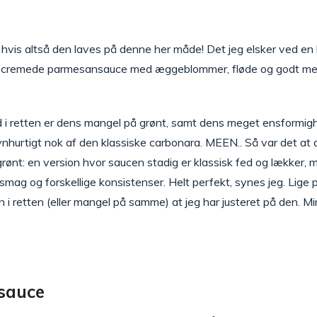
, hvis altså den laves på denne her måde! Det jeg elsker ved e
 cremede parmesansauce med æggeblommer, fløde og godt med fr
med i retten er dens mangel på grønt, samt dens meget ensform
lynhurtigt nok af den klassiske carbonara. MEEN.. Så var det at
grønt: en version hvor saucen stadig er klassisk fed og lækker
smag og forskellige konsistenser. Helt perfekt, synes jeg. Lige p
 i retten (eller mangel på samme) at jeg har justeret på den. Mi
 sauce