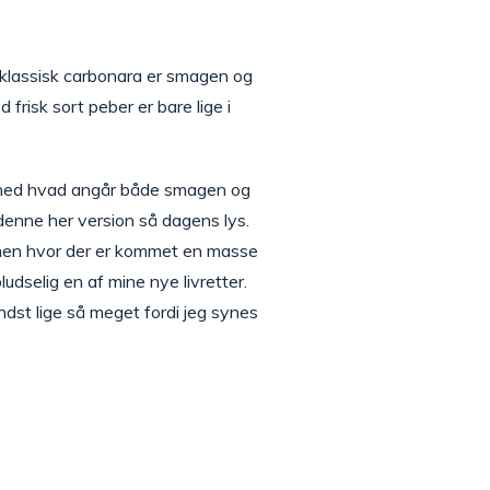
n klassisk carbonara er smagen og
isk sort peber er bare lige i
ighed hvad angår både smagen og
 denne her version så dagens lys.
, men hvor der er kommet en masse
ludselig en af mine nye livretter.
ndst lige så meget fordi jeg synes