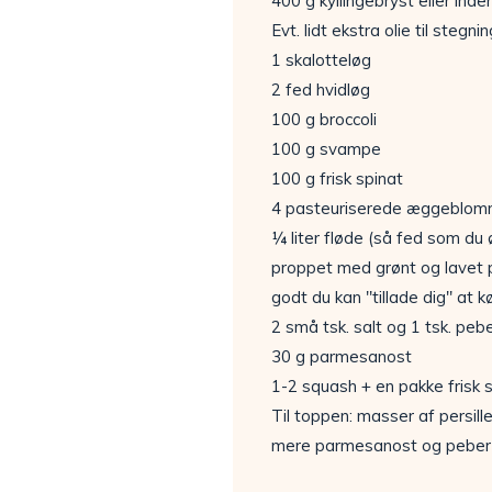
400 g kyllingebryst eller inder
Evt. lidt ekstra olie til stegnin
1 skalotteløg
2 fed hvidløg
100 g broccoli
100 g svampe
100 g frisk spinat
4 pasteuriserede æggeblom
¼ liter fløde (så fed som du 
proppet med grønt og lavet 
godt du kan "tillade dig" at 
2 små tsk. salt og 1 tsk. peb
30 g parmesanost
1-2 squash + en pakke frisk 
Til toppen: masser af persille
mere parmesanost og peber