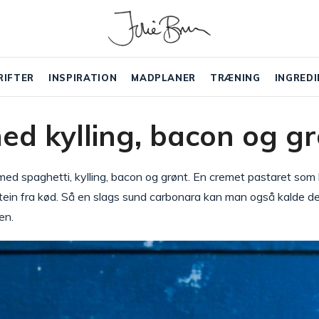
RIFTER
INSPIRATION
MADPLANER
TRÆNING
INGREDI
ed kylling, bacon og g
 med spaghetti, kylling, bacon og grønt. En cremet pastaret so
ein fra kød. Så en slags sund carbonara kan man også kalde de
en.