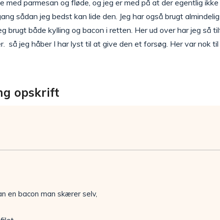
ce med parmesan og fløde, og jeg er med på at der egentlig ikke s
ang sådan jeg bedst kan lide den. Jeg har også brugt almindelig
g brugt både kylling og bacon i retten. Her ud over har jeg så ti
r. så jeg håber I har lyst til at give den et forsøg. Her var nok ti
ng opskrift
an en bacon man skærer selv,
)