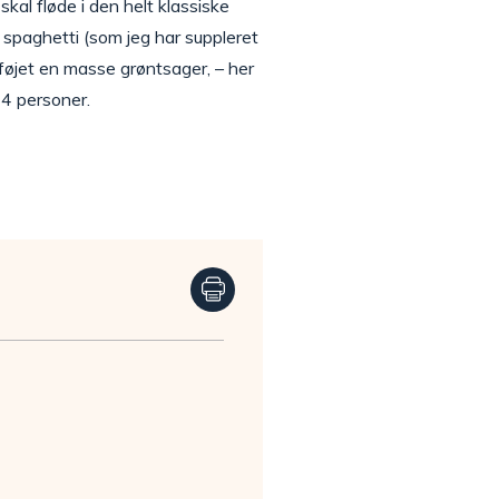
kal fløde i den helt klassiske
 spaghetti (som jeg har suppleret
lføjet en masse grøntsager, – her
l 4 personer.