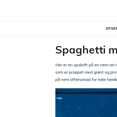
OPSK
Spaghetti m
Her er en opskrift på en nem ret
som er proppet med grønt og prot
på nem aftensmad for hele famili