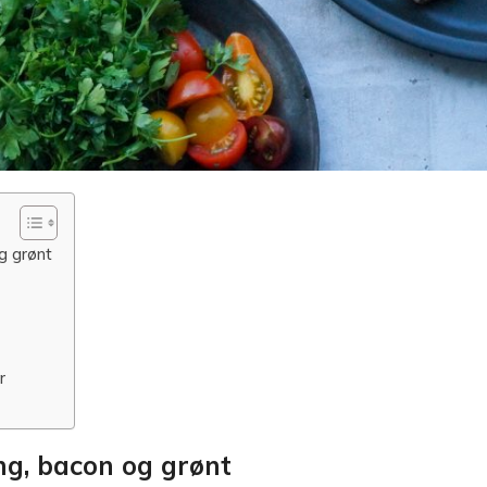
g grønt
r
ng, bacon og grønt