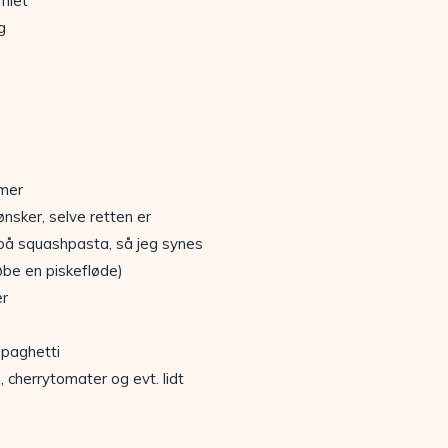
filet
g
mer
ønsker, selve retten er
på squashpasta, så jeg synes
købe en piskefløde)
er
spaghetti
, cherrytomater og evt. lidt