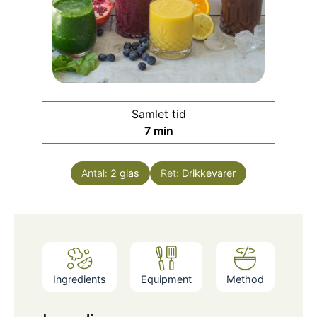
Samlet tid
minutter
7
min
Antal:
2
glas
Ret:
Drikkevarer
Ingredients
Equipment
Method