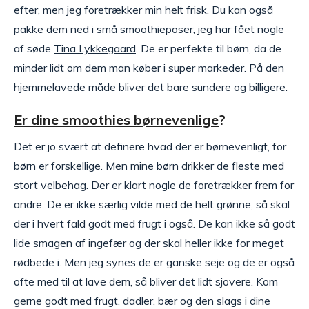
efter, men jeg foretrækker min helt frisk. Du kan også
pakke dem ned i små
smoothieposer
, jeg har fået nogle
af søde
Tina Lykkegaard
. De er perfekte til børn, da de
minder lidt om dem man køber i super markeder. På den
hjemmelavede måde bliver det bare sundere og billigere.
Er dine smoothies børnevenlige
?
Det er jo svært at definere hvad der er børnevenligt, for
børn er forskellige. Men mine børn drikker de fleste med
stort velbehag. Der er klart nogle de foretrækker frem for
andre. De er ikke særlig vilde med de helt grønne, så skal
der i hvert fald godt med frugt i også. De kan ikke så godt
lide smagen af ingefær og der skal heller ikke for meget
rødbede i. Men jeg synes de er ganske seje og de er også
ofte med til at lave dem, så bliver det lidt sjovere. Kom
gerne godt med frugt, dadler, bær og den slags i dine