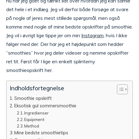
nu har jeg gået og tænkt lidt over hvordan jeg kan samle
det hele i et indlæg. Jeg vil derfor både forsøge at svare
på nogle af jeres mest stillede spørgsmål, men også
komme med nogle af mine bedste opskrifter på smoothie.
Jeg vil i øvrigt lige tippe jer om min
Instagram
, hvis I ikke
følger med der. Der har jeg et højdepunkt som hedder
“smoothies” hvor jeg deler videoer og nemme opskrifter
ret tit. Først får I lige en enkelt splinterny
smoothieopskrift her.
Indholdsfortegnelse
Smoothie opskrift
Eksotisk gul sommersmoothie
Ingredienser
Equipment
Method
Mine bedste smoothietips