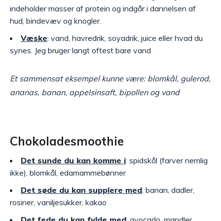
indeholder masser af protein og indgår i dannelsen af
hud, bindevæv og knogler.
Væske
: vand, havredrik, soyadrik, juice eller hvad du
synes. Jeg bruger langt oftest bare vand
Et sammensat eksempel kunne være: blomkål, gulerod,
ananas, banan, appelsinsaft, bipollen og vand
Chokoladesmoothie
Det sunde du kan komme i
: spidskål (farver nemlig
ikke), blomkål, edamammebønner
Det søde du kan supplere med
: banan, dadler,
rosiner, vaniljesukker, kakao
Det fede du kan fylde med
: avocado, mandler,