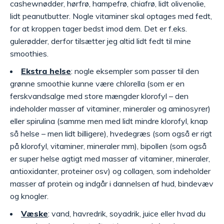
cashewnødder, hørfrø, hampefrø, chiafrø, lidt olivenolie,
lidt peanutbutter. Nogle vitaminer skal optages med fedt,
for at kroppen tager bedst imod dem. Det er f.eks.
gulerødder, derfor tilsætter jeg altid lidt fedt til mine
smoothies.
Ekstra helse
: nogle eksempler som passer til den
grønne smoothie kunne være chlorella (som er en
ferskvandsalge med store mængder klorofyl – den
indeholder masser af vitaminer, mineraler og aminosyrer)
eller spirulina (samme men med lidt mindre klorofyl, knap
så helse – men lidt billigere), hvedegræs (som også er rigt
på klorofyl, vitaminer, mineraler mm), bipollen (som også
er super helse agtigt med masser af vitaminer, mineraler,
antioxidanter, proteiner osv) og collagen, som indeholder
masser af protein og indgår i dannelsen af hud, bindevæv
og knogler.
Væske
: vand, havredrik, soyadrik, juice eller hvad du