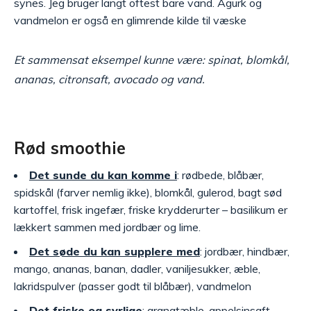
synes. Jeg bruger langt oftest bare vand. Agurk og
vandmelon er også en glimrende kilde til væske
Et sammensat eksempel kunne være: spinat, blomkål,
ananas, citronsaft, avocado og vand.
Rød smoothie
Det sunde du kan komme i
: rødbede, blåbær,
spidskål (farver nemlig ikke), blomkål, gulerod, bagt sød
kartoffel, frisk ingefær, friske krydderurter – basilikum er
lækkert sammen med jordbær og lime.
Det søde du kan supplere med
: jordbær, hindbær,
mango, ananas, banan, dadler, vaniljesukker, æble,
lakridspulver (passer godt til blåbær), vandmelon
Det friske og syrlige
: granatæble, appelsinsaft,