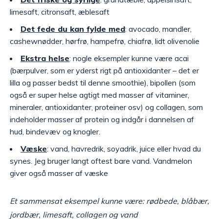
limesaft, citronsaft, æblesaft
Det fede du kan fylde med
: avocado, mandler,
cashewnødder, hørfrø, hampefrø, chiafrø, lidt olivenolie
Ekstra helse
: nogle eksempler kunne være acai
(bærpulver, som er yderst rigt på antioxidanter – det er
lilla og passer bedst til denne smoothie), bipollen (som
også er super helse agtigt med masser af vitaminer,
mineraler, antioxidanter, proteiner osv) og collagen, som
indeholder masser af protein og indgår i dannelsen af
hud, bindevæv og knogler.
Væske
: vand, havredrik, soyadrik, juice eller hvad du
synes. Jeg bruger langt oftest bare vand. Vandmelon
giver også masser af væske
Et sammensat eksempel kunne være: rødbede, blåbær,
jordbær, limesaft, collagen og vand