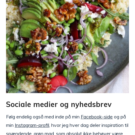
Sociale medier og nyhedsbrev
Følg endelig også med inde på min
Facebook-side
og på
min
Instagram-profil
, hvor jeg hver dag deler inspiration til
spændende, grøn mad, som absolut ikke behøver være