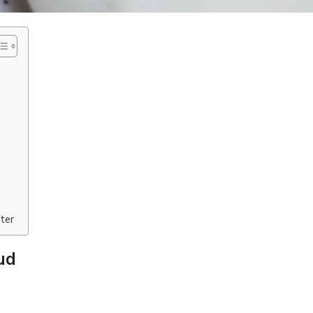
fter
ud