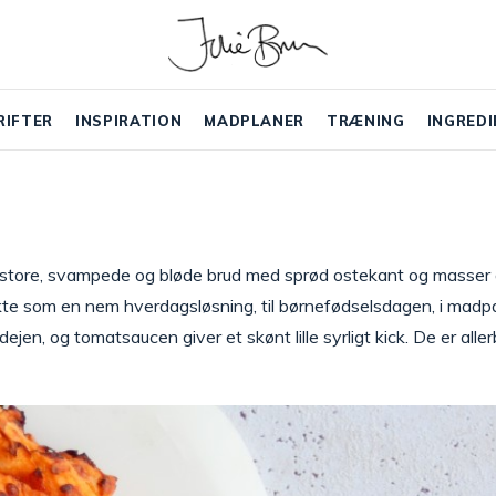
RIFTER
INSPIRATION
MADPLANER
TRÆNING
INGREDI
 store, svampede og bløde brud med sprød ostekant og masser
e som en nem hverdagsløsning, til børnefødselsdagen, i madpak
jen, og tomatsaucen giver et skønt lille syrligt kick. De er all