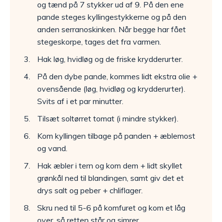
og tænd på 7 stykker ud af 9. På den ene
pande steges kyllingestykkerne og på den
anden serranoskinken. Når begge har fået
stegeskorpe, tages det fra varmen.
Hak løg, hvidløg og de friske krydderurter.
På den dybe pande, kommes lidt ekstra olie +
ovensående (løg, hvidløg og krydderurter).
Svits af i et par minutter.
Tilsæt soltørret tomat (i mindre stykker).
Kom kyllingen tilbage på panden + æblemost
og vand.
Hak æbler i tern og kom dem + lidt skyllet
grønkål ned til blandingen, samt giv det et
drys salt og peber + chliflager.
Skru ned til 5-6 på komfuret og kom et låg
over, så retten står og simrer