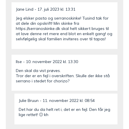
Jane Lind
17. juli 2023 kl. 13:31
Jeg elsker pasta og serranoskinke! Tusind tak for
at dele din opskrift! Min skinke fra
https://serranoskinke.dk
skal helt sikkert bruges til
at lave denne ret mere end blot en enkelt gang! og
selvfølgelig skal familien inviteres over til tapas!
Ilse
10. november 2022 kl. 13:30
Den skal da vist prøves.
Tror der er en fejl i overskriften. Skulle der ikke stå
serrano i stedet for chorizo?
Julie Bruun
11. november 2022 kl. 08:54
Det har du da helt ret i, det er en fejl. Den får jeg
lige rettet! 🙂 kh