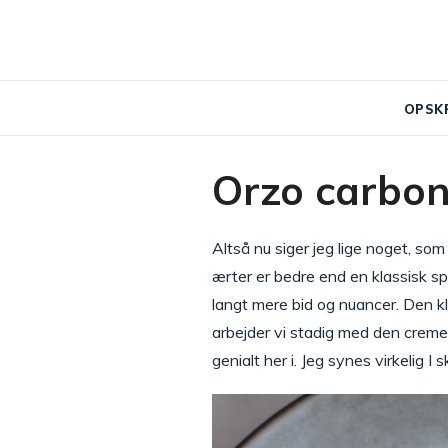
OPSK
Orzo carbon
Altså nu siger jeg lige noget, s
ærter er bedre end en klassisk s
langt mere bid og nuancer. Den k
arbejder vi stadig med den crem
genialt her i. Jeg synes virkelig I 