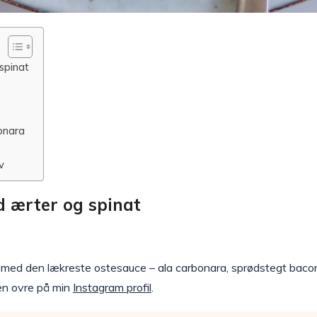
spinat
bonara
v
 ærter og spinat
 med den lækreste ostesauce – ala carbonara, sprødstegt baco
en ovre på min
Instagram profil
.