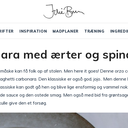
RIFTER
INSPIRATION
MADPLANER
TRÆNING
INGREDI
ara med ærter og spin
om måske kan få folk op af stolen. Men here it goes! Denne orzo
paghetti carbonara. Den klassiske er også god, jojo.. Men den
lassiske kan godt gå hen og blive lige ensformig og vammel nok
ede sauce og den ostede smag. Men også med bid fra grøntsager
skulle give den et forsøg.