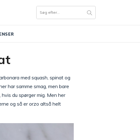
ENSER
at
 carbonara med squash, spinat og
ne her har samme smag, men bare
, hvis du spørger mig. Men her
ne og så er orzo altså helt