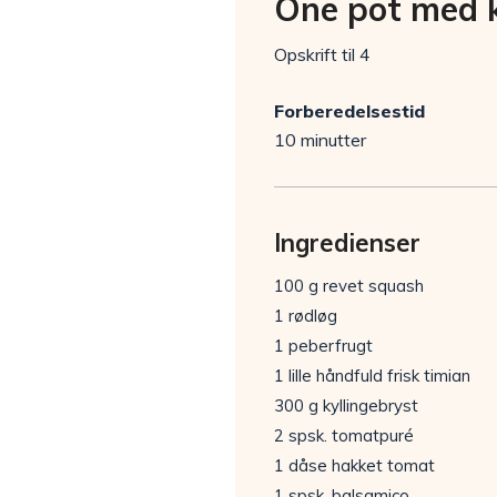
One pot med k
Opskrift til 4
Forberedelsestid
10 minutter
Ingredienser
100 g revet squash
1 rødløg
1 peberfrugt
1 lille håndfuld frisk timian
300 g kyllingebryst
2 spsk. tomatpuré
1 dåse hakket tomat
1 spsk. balsamico