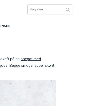
ENSER
pskrift på en
onepot med
 udgave. Begge smager super skønt