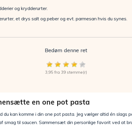
derier og krydderurter.
rurter, et drys salt og peber og evt. parmesan hvis du synes.
Bedøm denne ret
3,95 fra 39 stemme(r)
ensætte en one pot pasta
 hvad du kan komme i din one pot pasta. Jeg vælger altid én slags p
f smag til saucen. Sammensæt din personlige favorit ved at br