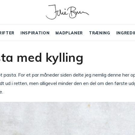
RIFTER
INSPIRATION
MADPLANER
TRÆNING
INGREDI
ta med kylling
t pasta. For et par måneder siden delte jeg nemlig denne her o
t lidt ud i retten, men alligevel minder den en del om den første
e.