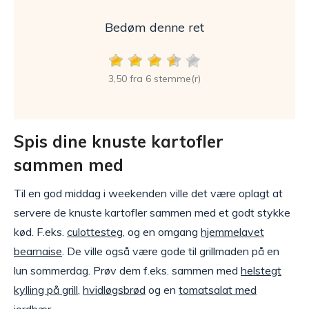
Bedøm denne ret
3,50 fra 6 stemme(r)
Spis dine knuste kartofler
sammen med
Til en god middag i weekenden ville det være oplagt at
servere de knuste kartofler sammen med et godt stykke
kød. F.eks.
culottesteg
, og en omgang
hjemmelavet
bearnaise
. De ville også være gode til grillmaden på en
lun sommerdag. Prøv dem f.eks. sammen med
helstegt
kylling på grill
,
hvidløgsbrød
og en
tomatsalat med