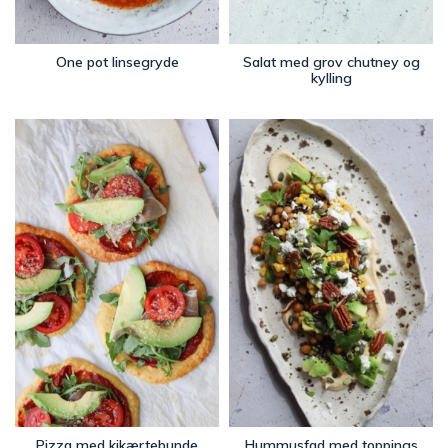
One pot linsegryde
Salat med grov chutney og
kylling
Pizza med kikærtebunde
Hummusfad med toppings