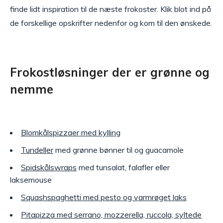
finde lidt inspiration til de næste frokoster. Klik blot ind på
de forskellige opskrifter nedenfor og kom til den ønskede.
Frokostløsninger der er grønne og
nemme
Blomkålspizzaer med kylling
Tundeller
med grønne bønner til og guacamole
Spidskålswraps
med tunsalat, falafler eller
laksemouse
Squashspaghetti med pesto og varmrøget laks
Pitapizza med serrano, mozzerella, ruccola, syltede