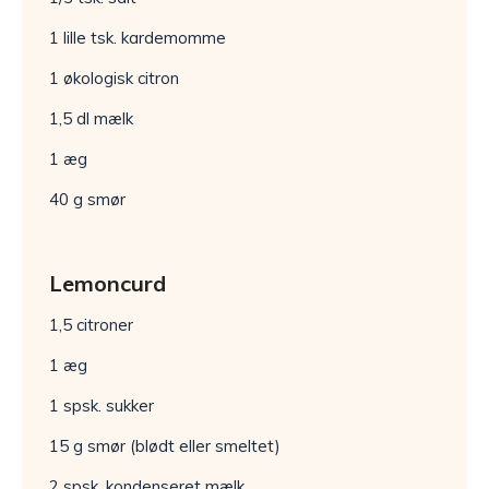
1 lille tsk. kardemomme
1 økologisk citron
1,5 dl mælk
1 æg
40 g smør
Lemoncurd
1,5 citroner
1 æg
1 spsk. sukker
15 g smør (blødt eller smeltet)
2 spsk. kondenseret mælk