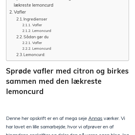
lækreste lemoncurd
Vafler
Ingredienser
Vafler
Lemoncurd
Sådan gør du
Vafler
Lemoncurd
Lemoncurd:
Sprøde vafler med citron og birkes
sammen med den lækreste
lemoncurd
Denne her opskrift er en af mega seje
Annas
værker. Vi
har lavet en lille samarbejde, hvor vi afprøver en af
hinandens opskrifter og deler den på vores egen blog. Jeg