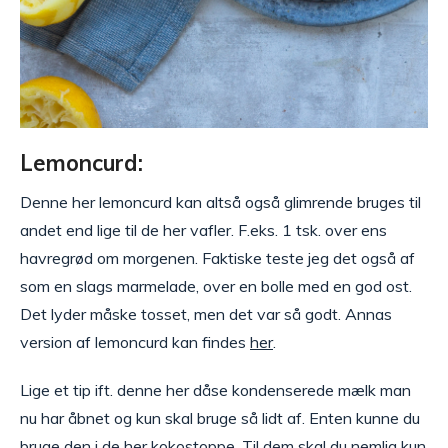
Lemoncurd:
Denne her lemoncurd kan altså også glimrende bruges til
andet end lige til de her vafler. F.eks. 1 tsk. over ens
havregrød om morgenen. Faktiske teste jeg det også af
som en slags marmelade, over en bolle med en god ost.
Det lyder måske tosset, men det var så godt. Annas
version af lemoncurd kan findes
her
.
Lige et tip ift. denne her dåse kondenserede mælk man
nu har åbnet og kun skal bruge så lidt af. Enten kunne du
bruge den i
de her kokostoppe
. Til dem skal du nemlig kun