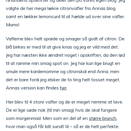
valgte de her mega lækre citronvafler fra Annas blog
samt en lækker lemoncurd til at hælde ud over sine vafler.
Mums!
Vaflerne blev helt sprøde og smager så godt af citron. De
blå birkes er med til at give knas og jeg er vild med det.
Jeg har næsten ikke ændret noget i opskriften, da den lød
til at ramme min smag spot on. Jeg har kun lige brugt en
smule mere kardemomme og citronskal end Anna, men
det er bare fordi jeg elsker de to ting helt tosset meget.
Annas version kan findes
her
.
Her blev til 4 store vafler og de er meget nemme at lave.
De er lige søde nok (til min smag) hvis de skal fungere
som morgenmad. Men som en del af en
større brunch
,
hvor man også får lidt sundt til – så er de helt perfekte.