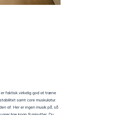
er faktisk virkelig god at træne
tabilitet samt core muskulatur.
en af. Her er ingen musik på, så
arer lige knap 9 minutter. Du