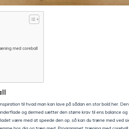
æning med coreball
ll
inspiration til hvad man kan lave på sådan en stor bold her. Den 
nderflade og dermed sætter den større krav til ens balance og s
ar ladet være med at speede den op, så kan du træne med ved sid
jemme hos dig og træn med. Programmet: træning med coreball v