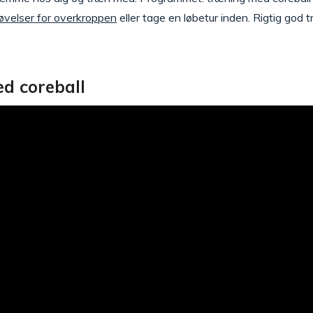
øvelser for overkroppen
eller tage en løbetur inden. Rigtig god 
d coreball