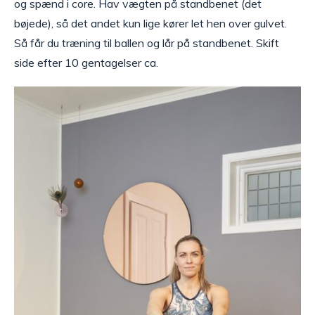
og spænd i core. Hav vægten på standbenet (det
bøjede), så det andet kun lige kører let hen over gulvet.
Så får du træning til ballen og lår på standbenet. Skift
side efter 10 gentagelser ca.