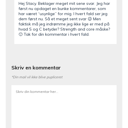
Hej Stacy. Beklager meget mit sene svar. Jeg har
først nu opdaget en bunke kommentarer, som
har været “usynlige” for mig. I hvert fald ser jeg
dem først nu. Så et meget sent svar 😉 Men
faktisk må jeg indrømme jeg ikke lige er med på
hvad S og C betyder? Strength and core måske?
🙂 Tak for din kommentar i hvert fald.
Skriv en kommentar
*Din mail vil ikke blive pupliceret