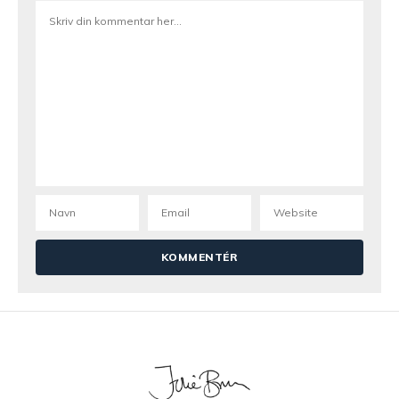
Kirsten
28. april 2018 kl. 14:46
Hej Julie
Jeg skal prøve din opskrift, men hvad er
peanutsne?
Julie
3. maj 2018 kl. 08:01
Hej Kirsten, det er bare peanuts i flertal sagt på
en lidt skør måde 😉
Julia Jacobsen
9. februar 2018 kl. 19:38
Wooow den skal jeg prøve,men ved du hvor
mange kalorier der er i? 🙂