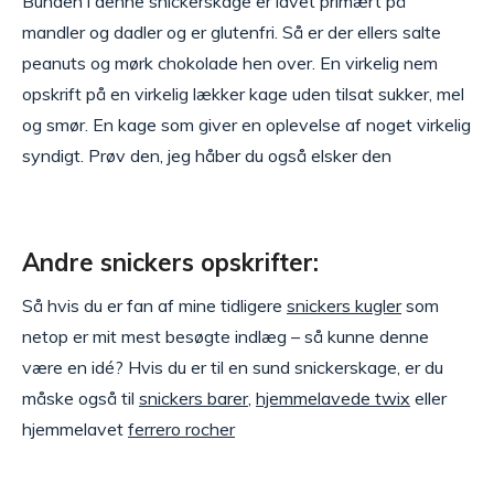
Bunden i denne snickerskage er lavet primært på
mandler og dadler og er glutenfri. Så er der ellers salte
peanuts og mørk chokolade hen over. En virkelig nem
opskrift på en virkelig lækker kage uden tilsat sukker, mel
og smør. En kage som giver en oplevelse af noget virkelig
syndigt. Prøv den, jeg håber du også elsker den
Andre snickers opskrifter:
Så hvis du er fan af mine tidligere
snickers kugler
som
netop er mit mest besøgte indlæg – så kunne denne
være en idé? Hvis du er til en sund snickerskage, er du
måske også til
snickers barer
,
hjemmelavede twix
eller
hjemmelavet
ferrero rocher