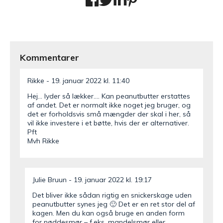
Kommentarer
Rikke
19. januar 2022 kl. 11:40
Hej… lyder så lækker…. Kan peanutbutter erstattes
af andet. Det er normalt ikke noget jeg bruger, og
det er forholdsvis små mængder der skal i her, så
vil ikke investere i et bøtte, hvis der er alternativer.
Pft
Mvh Rikke
Julie Bruun
19. januar 2022 kl. 19:17
Det bliver ikke sådan rigtig en snickerskage uden
peanutbutter synes jeg 🙂 Det er en ret stor del af
kagen. Men du kan også bruge en anden form
for nøddesmør – f.eks. mandelsmør eller