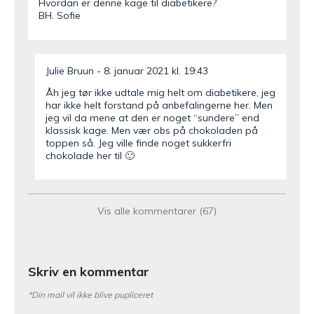
Hvordan er denne kage til diabetikere?
BH. Sofie
Julie Bruun
8. januar 2021 kl. 19:43
Åh jeg tør ikke udtale mig helt om diabetikere, jeg
har ikke helt forstand på anbefalingerne her. Men
jeg vil da mene at den er noget “sundere” end
klassisk kage. Men vær obs på chokoladen på
toppen så. Jeg ville finde noget sukkerfri
chokolade her til 🙂
Linda
11. marts 2019 kl. 13:16
Vis alle kommentarer (67)
Kan kagen fryses?
Skriv en kommentar
Julie
11. marts 2019 kl. 15:49
*Din mail vil ikke blive pupliceret
Det kan den sagtens 🙂