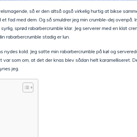
lsmagende, så er den altså også virkelig hurtig at bikse sammen
I et fad med dem. Og så smuldrer jeg min crumble-dej ovenpå. In
d, syrlig, sprød rabarbercrumble klar. Jeg serverer med en klat crem
in rabarbercrumble stadig er lun.
s nydes kold. Jeg satte min rabarbercrumble på køl og servere
 var som om, at det der knas blev sådan helt karamelliseret. De
synes jeg.