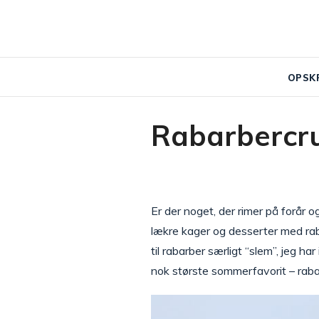
OPSK
Rabarbercr
Er der noget, der rimer på forår o
lækre kager og desserter med rabar
til rabarber særligt “slem”, jeg h
nok største sommerfavorit – raba