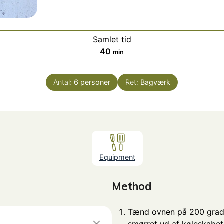
Samlet tid
minutter
40
min
Antal:
6
personer
Ret:
Bagværk
Equipment
Method
Tænd ovnen på 200 grade
smørret ud af køleskabet,