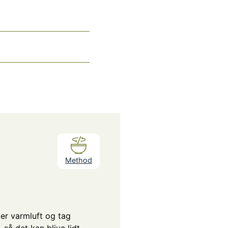
Method
r varmluft og tag
 så det kan blive lidt