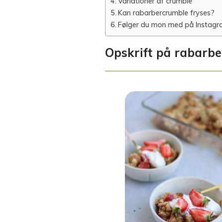
Variationer af crumble
Kan rabarbercrumble fryses?
Følger du mon med på Instagra
Opskrift på rabarb