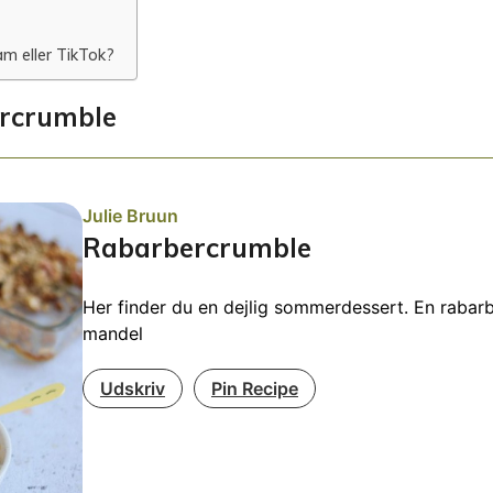
m eller TikTok?
ercrumble
Julie Bruun
Rabarbercrumble
Her finder du en dejlig sommerdessert. En raba
mandel
Udskriv
Pin Recipe