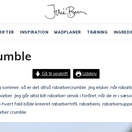
RIFTER
INSPIRATION
MADPLANER
TRÆNING
INGREDI
umble
Gå til opskrift
Udskriv
g sommer, så er det altså rabarbercrumble. Jeg elsker, når rabarb
ber. Jeg går altid lidt rabarber-amok i foråret, når de er i sæso
ar i hvert fald både kreeret rabarbertrifli, rabarberis, rabarbersu
rber crumble.