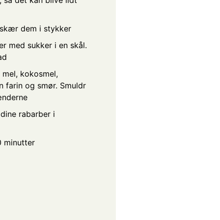
 skær dem i stykker
er med sukker i en skål.
ad
, mel, kokosmel,
n farin og smør. Smuldr
ænderne
ine rabarber i
0 minutter