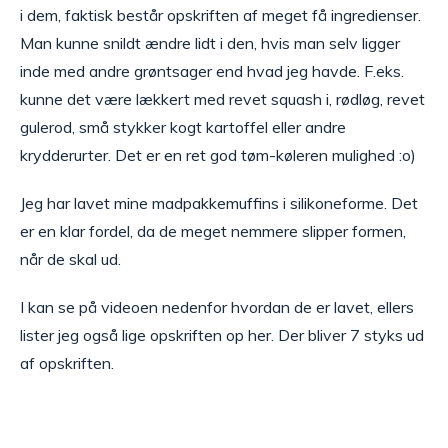
i dem, faktisk består opskriften af meget få ingredienser.
Man kunne snildt ændre lidt i den, hvis man selv ligger
inde med andre grøntsager end hvad jeg havde. F.eks.
kunne det være lækkert med revet squash i, rødløg, revet
gulerod, små stykker kogt kartoffel eller andre
krydderurter. Det er en ret god tøm-køleren mulighed :o)
Jeg har lavet mine madpakkemuffins i silikoneforme. Det
er en klar fordel, da de meget nemmere slipper formen,
når de skal ud.
I kan se på videoen nedenfor hvordan de er lavet, ellers
lister jeg også lige opskriften op her. Der bliver 7 styks ud
af opskriften.