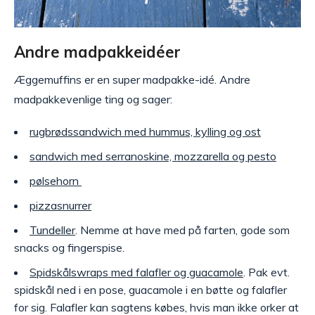
Andre madpakkeidéer
Æggemuffins er en super madpakke-idé. Andre
madpakkevenlige ting og sager:
rugbrødssandwich med hummus, kylling og ost
sandwich med serranoskine, mozzarella og pesto
pølsehorn
pizzasnurrer
Tundeller
. Nemme at have med på farten, gode som
snacks og fingerspise.
Spidskålswraps med falafler og guacamole
. Pak evt.
spidskål ned i en pose, guacamole i en bøtte og falafler
for sig. Falafler kan sagtens købes, hvis man ikke orker at