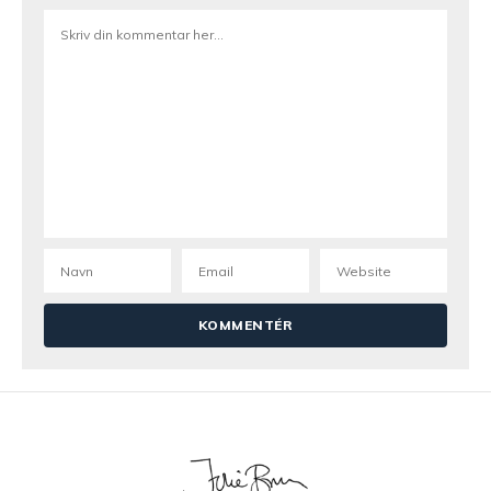
Hej Charlotte. Det tænker jeg sagtens du kan
bruge ja :o)
Signe
22. september 2016 kl. 12:58
Hej Julie!
Dine muffins ser super lækre ud! Har du en oversigt
over hvor mange kalorier der er i opskriften? 😊
Julie Bruun
22. september 2016 kl. 13:46
Hej Signe 🙂 Mange tak skal du have. Nej jeg
tæller ikke kalorier, så har desværre ingen
oversigt på nogle af opskrifterne 🙂