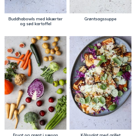
Buddhabowls med kikærter
Grøntsagssuppe
og sød kartoffel
Frugt og grønt i sæson
Kålssalat med grillet