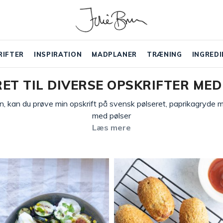
RIFTER
INSPIRATION
MADPLANER
TRÆNING
INGREDI
RET TIL DIVERSE OPSKRIFTER ME
n, kan du prøve min opskrift på svensk pølseret, paprikagryde m
med pølser
Læs mere