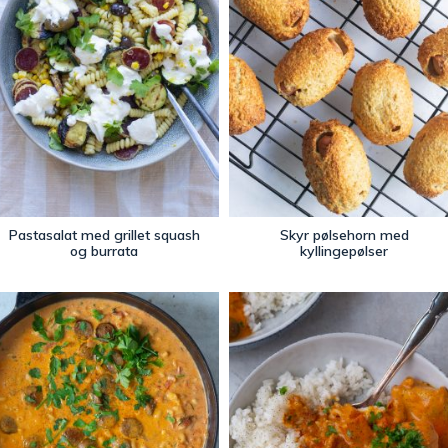
Pastasalat med grillet squash
Skyr pølsehorn med
og burrata
kyllingepølser