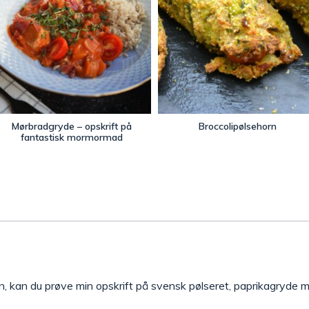
Mørbradgryde – opskrift på
Broccolipølsehorn
fantastisk mormormad
n, kan du prøve min opskrift på svensk pølseret, paprikagryde m