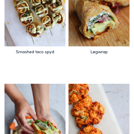
Smashed taco spyd
Løgwrap