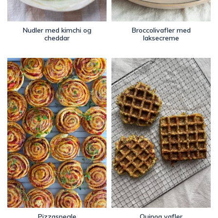
Nudler med kimchi og
Broccolivafler med
cheddar
laksecreme
Pizzasnegle
Quinoa vafler