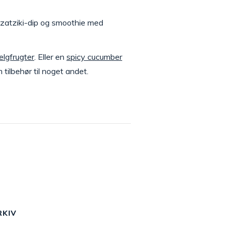
e tzatziki-dip og smoothie med
ælgfrugter
. Eller en
spicy cucumber
 tilbehør til noget andet.
RKIV