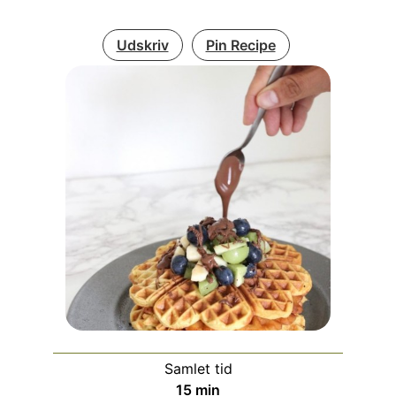
Udskriv
Pin Recipe
Samlet tid
minutter
15
min