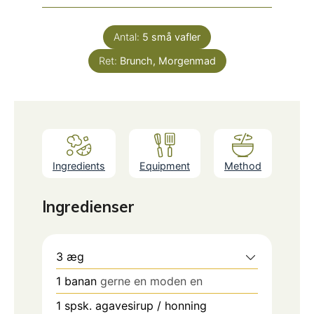
Antal:
5
små vafler
Ret:
Brunch, Morgenmad
Ingredients
Equipment
Method
Ingredienser
3
æg
1
banan
gerne en moden en
1
spsk.
agavesirup / honning