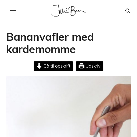
Bananvafler med
kardemomme
Gå til opskrift
Udskriv