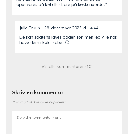
opbevares på køl eller bare på køkkenbordet?
Julie Bruun
28. december 2023 kl. 14:44
De kan sagtens laves dagen før, men jeg ville nok
have dem i køleskabet 🙂
Anne-Mette Snedker
13. november 2023 kl. 12:48
Vis alle kommentarer (10)
Hej. Synes dejen til muffins er meget tynd. Skal den
være det?
Skriv en kommentar
*Din mail vil ikke blive pupliceret
Julie Bruun
16. november 2023 kl. 08:36
Åh hvad er meget? Ja den er lidt tynd i det, men
det giver stadig gode muffins 🙂