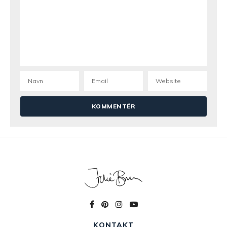
Marianne
31. oktober 2023 kl. 08:57
Hej
Kan dine Toffifee muffins med karamel og frosting
fryses 🙂
Julie Bruun
6. november 2023 kl. 12:33
Ja det kan de godt, dog kan det karamellag dér
godt blive sådan lidt blødt i det – altså ikke helt
så sprødt efter frysning. Men ellers kan de
sagtens 🙂
KONTAKT