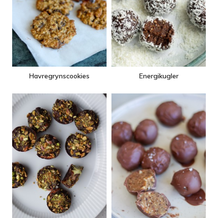
Havregrynscookies
Energikugler