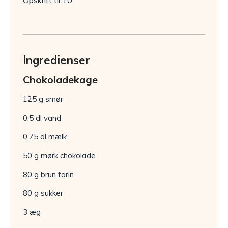
Opskrift til 10
Ingredienser
Chokoladekage
125 g smør
0,5 dl vand
0,75 dl mælk
50 g mørk chokolade
80 g brun farin
80 g sukker
3 æg