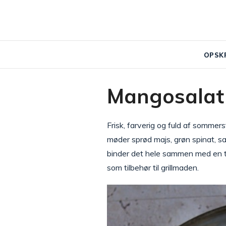
OPSK
Mangosalat
Frisk, farverig og fuld af som
møder sprød majs, grøn spinat, saf
binder det hele sammen med en tro
som tilbehør til grillmaden.