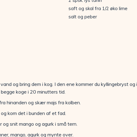
2 spsk. lys tahin
saft og skal fra 1/2 øko lime
salt og peber
vand og bring dem i kog. I den ene kommer du kyllingebryst og
d begge koge i 20 minutters tid.
 fra hinanden og skær majs fra kolben.
t og kom det i bunden af et fad.
og snit mango og agurk i små tern.
ønner, mango, agurk og mynte over.