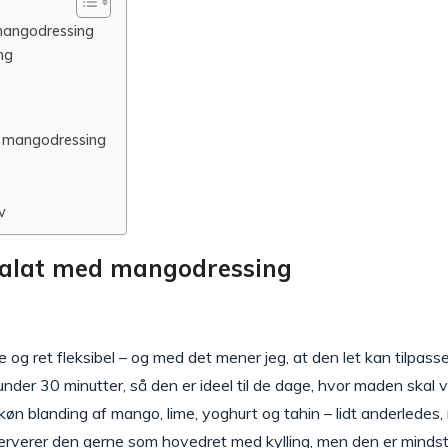
mangodressing
ng
d mangodressing
v
salat med mangodressing
e og ret fleksibel – og med det mener jeg, at den let kan tilpass
nder 30 minutter, så den er ideel til de dage, hvor maden ska
øn blanding af mango, lime, yoghurt og tahin – lidt anderledes, m
serverer den gerne som hovedret med kylling, men den er mindst li