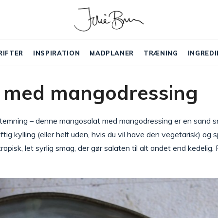
RIFTER
INSPIRATION
MADPLANER
TRÆNING
INGREDI
 med mangodressing
merstemning – denne mangosalat med mangodressing er en san
tig kylling (eller helt uden, hvis du vil have den vegetarisk) o
pisk, let syrlig smag, der gør salaten til alt andet end kedelig.