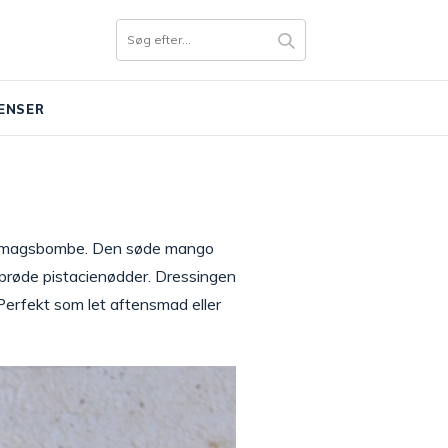
ENSER
d smagsbombe. Den søde mango
g sprøde pistacienødder. Dressingen
 Perfekt som let aftensmad eller