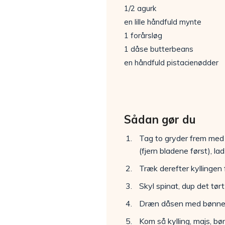
1/2 agurk
en lille håndfuld mynte
1 forårsløg
1 dåse butterbeans
en håndfuld pistacienødder
Sådan gør du
Tag to gryder frem med 
(fjern bladene først), la
Træk derefter kyllingen
Skyl spinat, dup det tør
Dræn dåsen med bønner 
Kom så kylling, majs, b