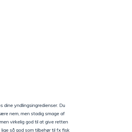
es dine yndlingsingredienser. Du
l være nem, men stadig smage af
en virkelig god til at give retten
ge så god som tilbehør til fx fisk