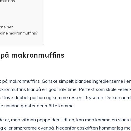
nmuffins
rne her
dine makronmuffins?
t på makronmuffins
ift på makronmuffins. Ganske simpelt blandes ingredienserne i e
akronmuffins klar på en god halv time. Perfekt som skole -elle
af lave dobbeltportion og komme resten i fryseren. De kan neml
il de ubudne gæster der måtte komme.
e er, men vil man peppe dem lidt op, kan man komme en slags
ing eller smørcreme ovenpå. Nedenfor opskriften kommer jeg med n