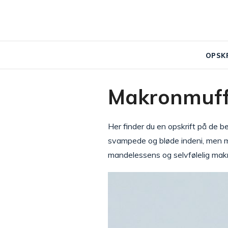
OPSK
Makronmuff
Her finder du en opskrift på de b
svampede og bløde indeni, men m
mandelessens og selvfølelig mak