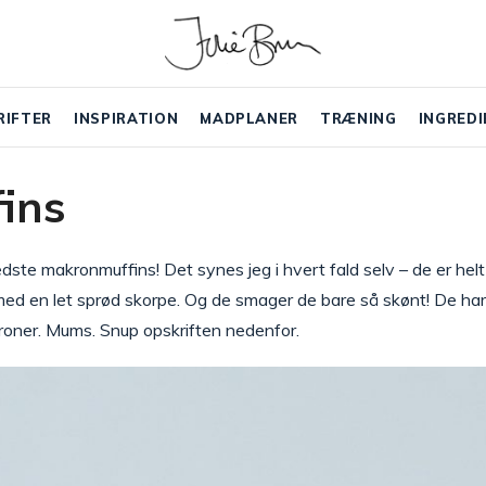
RIFTER
INSPIRATION
MADPLANER
TRÆNING
INGREDI
ins
edste makronmuffins! Det synes jeg i hvert fald selv – de er helt
ed en let sprød skorpe. Og de smager de bare så skønt! De ha
roner. Mums. Snup opskriften nedenfor.