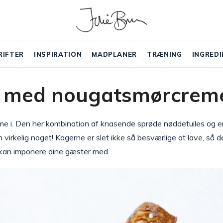
RIFTER
INSPIRATION
MADPLANER
TRÆNING
INGREDI
s med nougatsmørcrem
 i. Den her kombination af knasende sprøde nøddetuiles og e
irkelig noget! Kagerne er slet ikke så besværlige at lave, så de
kan imponere dine gæster med.