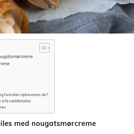
nougatsmørcreme
creme
, og hvordan opbevares de?
a’la nøddetuiles
brev
uiles med nougatsmørcreme