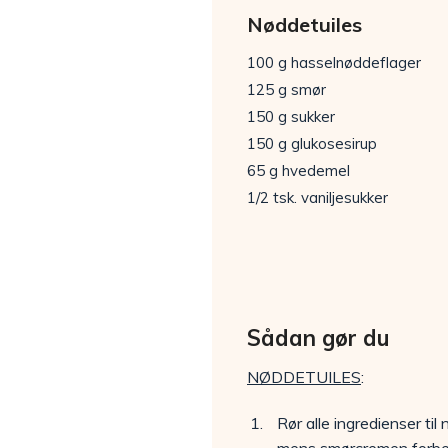
Nøddetuiles
100 g hasselnøddeflager
125 g smør
150 g sukker
150 g glukosesirup
65 g hvedemel
1/2 tsk. vaniljesukker
Sådan gør du
NØDDETUILES
:
Rør alle ingredienser t
mens smørcremen forbe