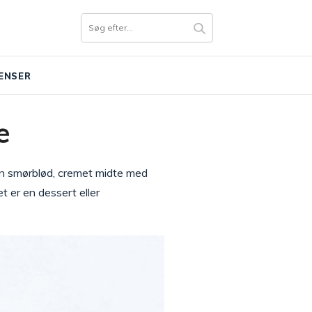
ENSER
e
n smørblød, cremet midte med
t er en dessert eller