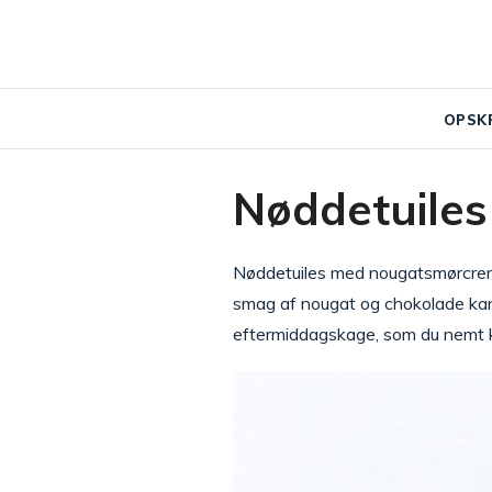
OPSK
Nøddetuile
Nøddetuiles med nougatsmørcreme
smag af nougat og chokolade kan v
eftermiddagskage, som du nemt 