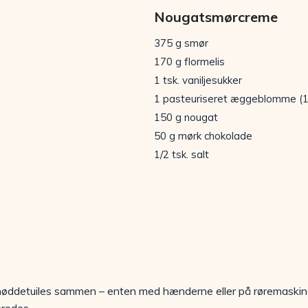
Nougatsmørcreme
375 g smør
170 g flormelis
1 tsk. vaniljesukker
1 pasteuriseret æggeblomme (1
150 g nougat
50 g mørk chokolade
1/2 tsk. salt
il nøddetuiles sammen – enten med hænderne eller på røremaski
redes.