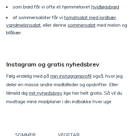
som brød får vi ofte et hjemmelavet
hvidløgsbrød
af sommersalater får vi
tomatsalat med jordbær
,
vandmelonsalat
, eller denne
sommersalat
med melon og
blåbær.
Instagram og gratis nyhedsbrev
Følg endelig med på
min instagramprofil
også, hvor jeg
deler en masse andre madbilleder og opskrifter. Eller
tilmeld dig
mit nyhedsbrev
lige her helt gratis. Så vil du
modtage mine madplaner i din indbakke hver uge
SOMMER
VEGETAR