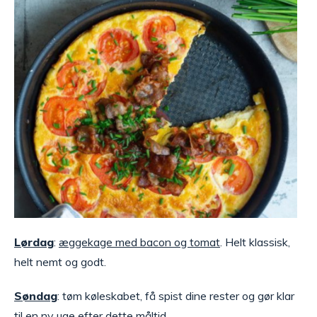
Lørdag
:
æggekage med bacon og tomat
. Helt klassisk,
helt nemt og godt.
Søndag
: tøm køleskabet, få spist dine rester og gør klar
til en ny uge efter dette måltid.