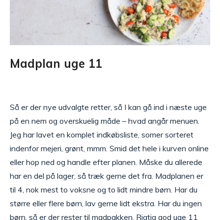
Madplan uge 11
Så er der nye udvalgte retter, så I kan gå ind i næste uge
på en nem og overskuelig måde – hvad angår menuen.
Jeg har lavet en komplet indkøbsliste, somer sorteret
indenfor mejeri, grønt, mmm. Smid det hele i kurven online
eller hop ned og handle efter planen. Måske du allerede
har en del på lager, så træk gerne det fra. Madplanen er
til 4, nok mest to voksne og to lidt mindre børn. Har du
større eller flere børn, lav gerne lidt ekstra. Har du ingen
børn, så er der rester til madpakken. Rigtig god uge 11