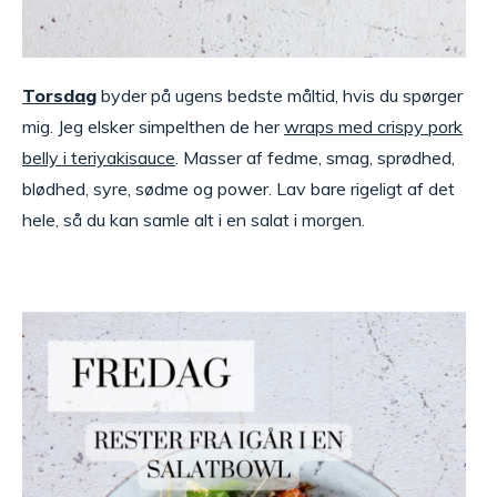
Torsdag
byder på ugens bedste måltid, hvis du spørger
mig. Jeg elsker simpelthen de her
wraps med crispy pork
belly i teriyakisauce
. Masser af fedme, smag, sprødhed,
blødhed, syre, sødme og power. Lav bare rigeligt af det
hele, så du kan samle alt i en salat i morgen.