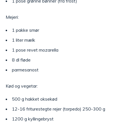
1 pose grønne bønner (fra frost)
Mejeri:
1 pakke smør
1 liter mælk
1 pose revet mozarella
8 dl fløde
parmesanost
Kød og vegetar:
500 g hakket oksekød
12-16 friturestegte rejer (torpedo) 250-300 g
1200 g kyllingebryst