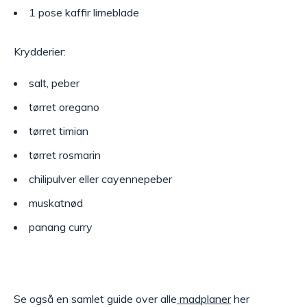
1 pose kaffir limeblade
Krydderier:
salt, peber
tørret oregano
tørret timian
tørret rosmarin
chilipulver eller cayennepeber
muskatnød
panang curry
Se også en samlet guide over alle
madplaner
her