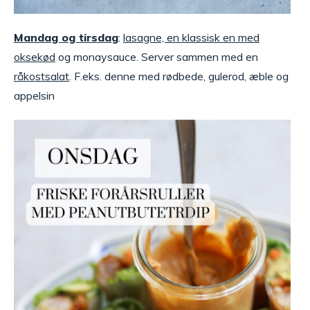
Mandag og tirsdag
:
lasagne, en klassisk en med
oksekød
og monaysauce. Server sammen med en
råkostsalat
. F.eks. denne med rødbede, gulerod, æble og
appelsin