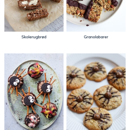
Skolerugbrød
Granolabarer