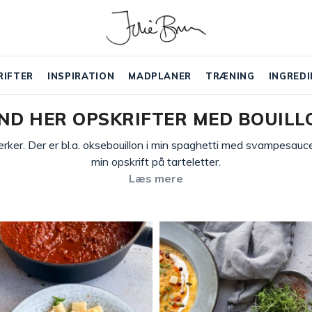
RIFTER
INSPIRATION
MADPLANER
TRÆNING
INGREDI
IND HER OPSKRIFTER MED BOUILL
rker. Der er bl.a. oksebouillon i min spaghetti med svampesauce o
min opskrift på tarteletter.
Læs mere