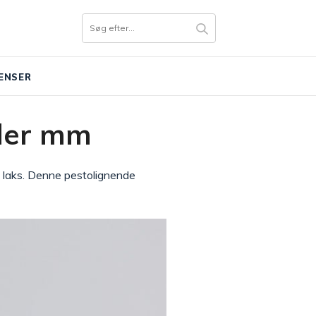
ENSER
fler mm
ed laks. Denne pestolignende