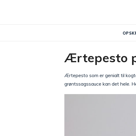
OPSK
Ærtepesto p
Ærtepesto som er genialt til kogt
grøntssagssauce kan det hele. Her