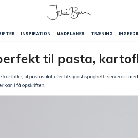
RIFTER
INSPIRATION
MADPLANER
TRÆNING
INGREDI
erfekt til pasta, karto
e kartofler, til pastasalat eller til squashspaghetti serverert m
 kan I få opskriften.