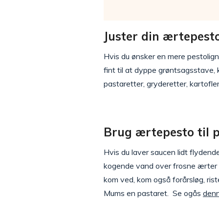
Juster din ærtepest
Hvis du ønsker en mere pestolign
fint til at dyppe grøntsagsstave, 
pastaretter, gryderetter, kartofl
Brug ærtepesto til p
Hvis du laver saucen lidt flydende
kogende vand over frosne ærter 
kom ved, kom også forårsløg, ris
Mums en pastaret. Se ogås
denn