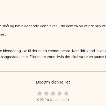
n skål og hæld kogende vand over. Lad dem tø op et par minutt
sen.
en blender og kør til det er en cremet pesto. Kom lidt vand i hv
øntssagsstave mm. Eller mere vand, hvis det skal være en sauce til
Bedøm denne ret
0,00 fra 0 stemme(r)