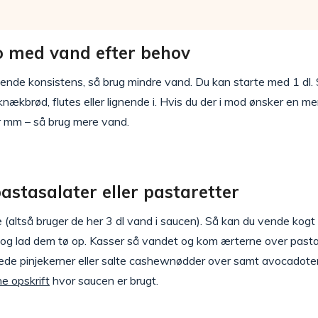
o med vand efter behov
ende konsistens, så brug mindre vand. Du kan starte med 1 dl. S
knækbrød, flutes eller lignende i. Hvis du der i mod ønsker en m
er mm – så brug mere vand.
astasalater eller pastaretter
 (altså bruger de her 3 dl vand i saucen). Så kan du vende kogt 
og lad dem tø op. Kasser så vandet og kom ærterne over pasta
tede pinjekerner eller salte cashewnødder over samt avocadote
e opskrift
hvor saucen er brugt.