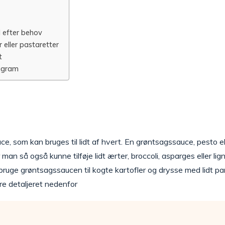
 efter behov
 eller pastaretter
t
agram
uce, som kan bruges til lidt af hvert. En grøntsagssauce, pesto e
r man så også kunne tilføje lidt ærter, broccoli, asparges eller
 bruge grøntsagssaucen til kogte kartofler og drysse med lidt p
ere detaljeret nedenfor