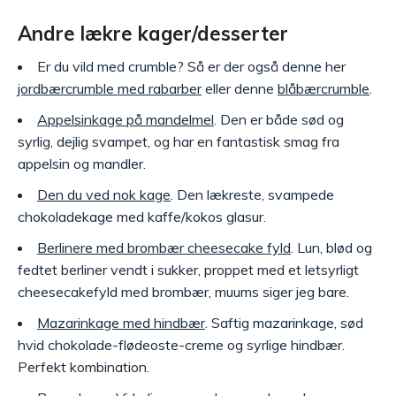
Andre lækre kager/desserter
Er du vild med crumble? Så er der også denne her
jordbærcrumble med rabarber
eller denne
blåbærcrumble
.
Appelsinkage på mandelmel
. Den er både sød og
syrlig, dejlig svampet, og har en fantastisk smag fra
appelsin og mandler.
Den du ved nok kage
. Den lækreste, svampede
chokoladekage med kaffe/kokos glasur.
Berlinere med brombær cheesecake fyld
. Lun, blød og
fedtet berliner vendt i sukker, proppet med et letsyrligt
cheesecakefyld med brombær, muums siger jeg bare.
Mazarinkage med hindbær
. Saftig mazarinkage, sød
hvid chokolade-flødeoste-creme og syrlige hindbær.
Perfekt kombination.