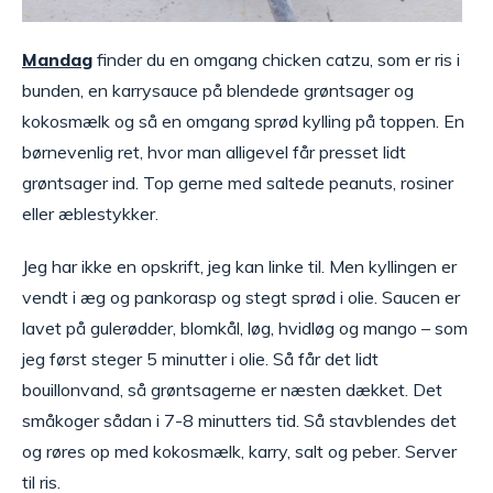
Mandag
finder du en omgang chicken catzu, som er ris i
bunden, en karrysauce på blendede grøntsager og
kokosmælk og så en omgang sprød kylling på toppen. En
børnevenlig ret, hvor man alligevel får presset lidt
grøntsager ind. Top gerne med saltede peanuts, rosiner
eller æblestykker.
Jeg har ikke en opskrift, jeg kan linke til. Men kyllingen er
vendt i æg og pankorasp og stegt sprød i olie. Saucen er
lavet på gulerødder, blomkål, løg, hvidløg og mango – som
jeg først steger 5 minutter i olie. Så får det lidt
bouillonvand, så grøntsagerne er næsten dækket. Det
småkoger sådan i 7-8 minutters tid. Så stavblendes det
og røres op med kokosmælk, karry, salt og peber. Server
til ris.