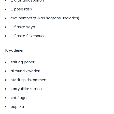
1 grøntsagsboillon
1 pose rasp
evt. hampefrø (kan sagtens undlades)
1 flaske soya
1 flaske fiskesauce
Krydderier:
salt og peber
allround krydderi
stødt spidskommen
karry (ikke stærk)
chiliflager
paprika