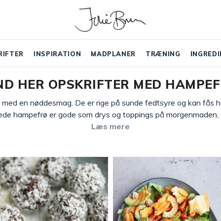
RIFTER
INSPIRATION
MADPLANER
TRÆNING
INGREDI
ND HER OPSKRIFTER MED HAMPE
med en nøddesmag. De er rige på sunde fedtsyre og kan fås he
lede hampefrø er gode som drys og toppings på morgenmaden, e
Læs mere