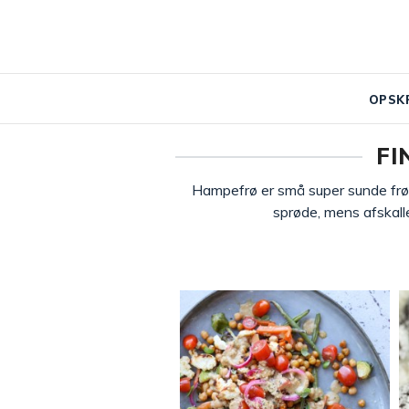
OPSK
FI
Hampefrø er små super sunde frø 
sprøde, mens afskal