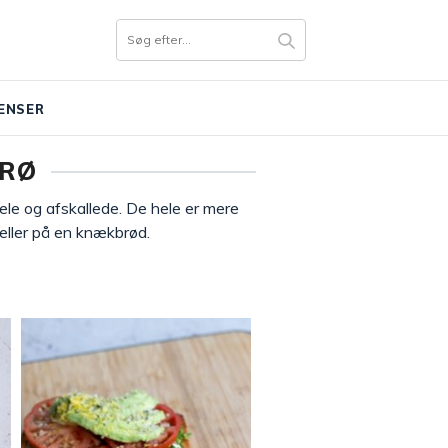
ENSER
FRØ
le og afskallede. De hele er mere
ller på en knækbrød.