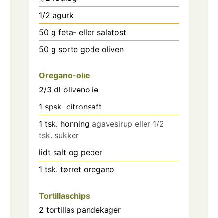
1/2
agurk
50
g
feta- eller salatost
50
g
sorte gode oliven
Oregano-olie
2/3
dl
olivenolie
1
spsk.
citronsaft
1
tsk.
honning
agavesirup eller 1/2
tsk. sukker
lidt salt og peber
1
tsk.
tørret oregano
Tortillaschips
2
tortillas pandekager