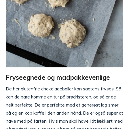
Fryseegnede og madpakkevenlige
De her glutenfrie chokoladeboller kan sagtens fryses. Så
kan de bare komme en tur på brødristeren, og så er de
helt perfekte. De er perfekte med et generøst lag smør
på og en kop kaffe i den anden hånd. De er også super at
have med på farten. Hvis man skal have lidt lækkert med
på madpakken eller med på tur, så er det her nogle boller