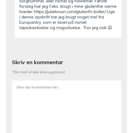
sorghummel, eller rismel og havremel. Første
forslag har jeg f.eks. brugt i mine glutenfrie varme
hveder
https://juliebruun.com/glutenfri-boller/
Lige
i denne opskrift har jeg brugt noget mel fra
Europantry, som er lavet på rismel,
tapiokastivelse og majsstivelse.. Tror jeg nok 😉
Skriv en kommentar
*Din mail vil ikke blive pupliceret