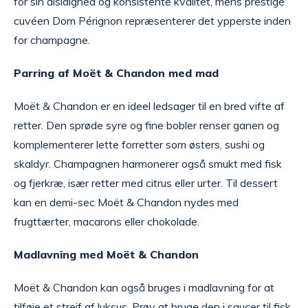
for sin alsidighed og konsistente kvalitet, mens prestige
cuvéen Dom Pérignon repræsenterer det ypperste inden
for champagne.
Parring af Moët & Chandon med mad
Moët & Chandon er en ideel ledsager til en bred vifte af
retter. Den sprøde syre og fine bobler renser ganen og
komplementerer lette forretter som østers, sushi og
skaldyr. Champagnen harmonerer også smukt med fisk
og fjerkræ, især retter med citrus eller urter. Til dessert
kan en demi-sec Moët & Chandon nydes med
frugttærter, macarons eller chokolade.
Madlavning med Moët & Chandon
Moët & Chandon kan også bruges i madlavning for at
tilføje et strejf af luksus. Prøv at bruge den i saucer til fisk