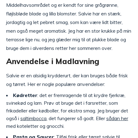
Middelhavsområdet og er kendt for sine grågrønne,
fløjlsbløde blade og lilla blomster. Salvie har en stærk,
jordagtig og let pebret smag, som kan være lidt bitter,
men også meget aromatisk. Jeg har en stor krukke på min
terrasse lige nu, og jeg glæder mig til at plukke blade og
bruge dem i alverdens retter her sommeren over.
Anvendelse i Madlavning
Salvie er en alsidig krydderurt, der kan bruges både frisk
og tørret. Her er nogle populære anvendelser:
Kødretter
: det er fremragende til at krydre fjerkræ,
svinekød og lam. Prøv at bruge det i farsretter, som
frikadeller eller kødboller, for ekstra smag. Jeg bruger det
også i
saltimbocca
, det fungerer så godt. Eller
sådan her
med koteletter og gnocchi.
Pasta og Saucer
: Tilføj frisk eller tørret salvie til