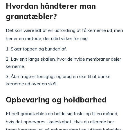
Hvordan håndterer man
granatæbler?
Det kan være lidt af en udfordring at få kernerne ud, men
her er en metode, der altid virker for mig:
Skær toppen og bunden af.
Lav snit langs skallen, hvor de hvide membraner deler
kernerne.
Åbn frugten forsigtigt og brug en ske til at banke
kernerne ud over en skål.
Opbevaring og holdbarhed
Et helt granatæble kan holde sig frisk i op til en måned,
hvis det opbevares i køleskabet. Hvis du allerede har
taget kernerne ud, så opbevar dem i en lufttæt beholder.