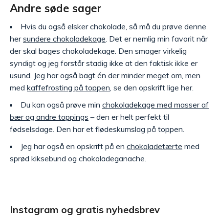
Andre søde sager
Hvis du også elsker chokolade, så må du prøve denne
her
sundere chokoladekage
. Det er nemlig min favorit når
der skal bages chokoladekage. Den smager virkelig
syndigt og jeg forstår stadig ikke at den faktisk ikke er
usund. Jeg har også bagt én der minder meget om, men
med
kaffefrosting på toppen
, se den opskrift lige her.
Du kan også prøve min
chokoladekage med masser af
bær og andre toppings
– den er helt perfekt til
fødselsdage. Den har et flødeskumslag på toppen.
Jeg har også en opskrift på en
chokoladetærte
med
sprød kiksebund og chokoladeganache.
Instagram og gratis nyhedsbrev