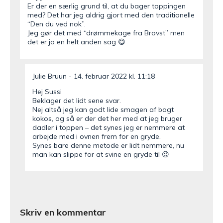
Er der en særlig grund til, at du bager toppingen
med? Det har jeg aldrig gjort med den traditionelle
“Den du ved nok”.
Jeg gør det med “drømmekage fra Brovst” men
det er jo en helt anden sag 😋
Julie Bruun
14. februar 2022 kl. 11:18
Hej Sussi
Beklager det lidt sene svar.
Nej altså jeg kan godt lide smagen af bagt
kokos, og så er der det her med at jeg bruger
dadler i toppen – det synes jeg er nemmere at
arbejde med i ovnen frem for en gryde.
Synes bare denne metode er lidt nemmere, nu
man kan slippe for at svine en gryde til 😉
Skriv en kommentar