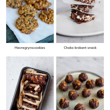
Havregrynscookies
Choko krokant snack