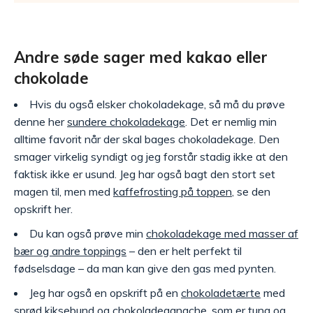
Andre søde sager med kakao eller
chokolade
Hvis du også elsker chokoladekage, så må du prøve
denne her
sundere chokoladekage
. Det er nemlig min
alltime favorit når der skal bages chokoladekage. Den
smager virkelig syndigt og jeg forstår stadig ikke at den
faktisk ikke er usund. Jeg har også bagt den stort set
magen til, men med
kaffefrosting på toppen
, se den
opskrift her.
Du kan også prøve min
chokoladekage med masser af
bær og andre toppings
– den er helt perfekt til
fødselsdage – da man kan give den gas med pynten.
Jeg har også en opskrift på en
chokoladetærte
med
sprød kiksebund og chokoladeganache, som er tung og