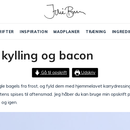
RIFTER
INSPIRATION
MADPLANER
TRÆNING
INGREDI
kylling og bacon
Gå til opskrift
Udskriv
le bagels fra frost, og fyld dem med hjemmelavet karrydressing,
gtens spises til aftensmad. Jeg håber du kan bruge min opskrift
n og igen.