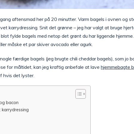
mgang aftensmad her på 20 minutter. Varm bagels i ovnen og steg
t karrydressing. Snit det grønne – jeg har valgt at bruge hjert
 blot fylde bagels med netop det grønt du har liggende hjemme. R
ller måske et par skiver avocado eller agurk.
 nogle færdige bagels (jeg brugte chili cheddar bagels), som jo ba
se for måltidet, kan jeg kraftig anbefale at lave
hjemmebagte b
 hvis det lyster.
 og bacon
 karrydressing