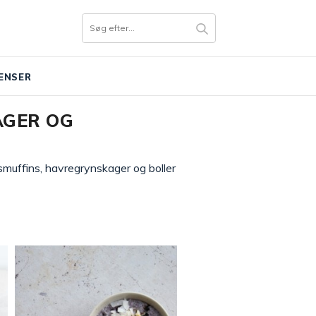
ENSER
AGER OG
smuffins, havregrynskager og boller