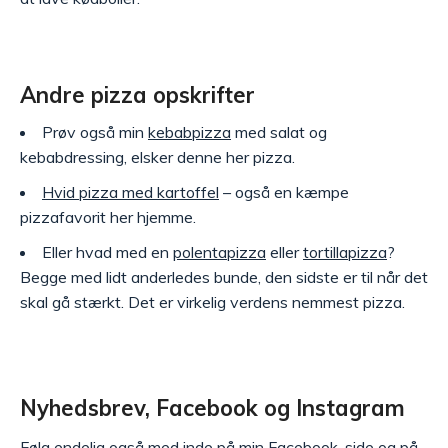
Andre pizza opskrifter
Prøv også min
kebabpizza
med salat og
kebabdressing, elsker denne her pizza.
Hvid pizza med kartoffel
– også en kæmpe
pizzafavorit her hjemme.
Eller hvad med en
polentapizza
eller
tortillapizza
?
Begge med lidt anderledes bunde, den sidste er til når det
skal gå stærkt. Det er virkelig verdens nemmest pizza.
Nyhedsbrev, Facebook og Instagram
Følg endelig også med inde på min
Facebook-side
og på