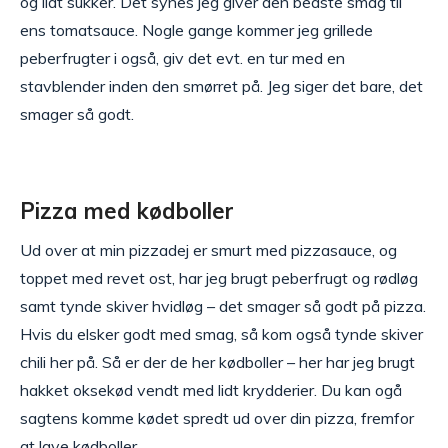
og lidt sukker. Det synes jeg giver den bedste smag til
ens tomatsauce. Nogle gange kommer jeg grillede
peberfrugter i også, giv det evt. en tur med en
stavblender inden den smørret på. Jeg siger det bare, det
smager så godt.
Pizza med kødboller
Ud over at min pizzadej er smurt med pizzasauce, og
toppet med revet ost, har jeg brugt peberfrugt og rødløg
samt tynde skiver hvidløg – det smager så godt på pizza.
Hvis du elsker godt med smag, så kom også tynde skiver
chili her på. Så er der de her kødboller – her har jeg brugt
hakket oksekød vendt med lidt krydderier. Du kan ogå
sagtens komme kødet spredt ud over din pizza, fremfor
at lave kødboller.